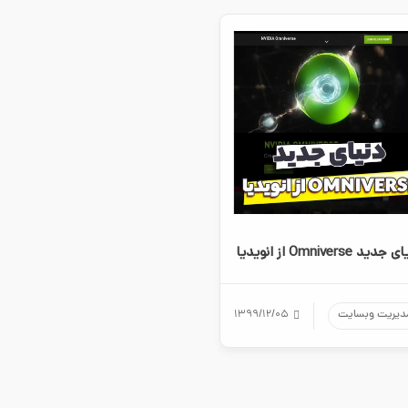
دید Omniverse از انویدیا
دیریت وبسایت
۱۳۹۹/۱۲/۰۵