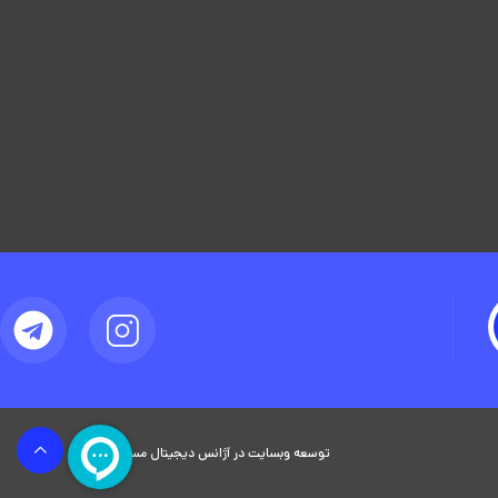
توسعه وبسایت در آژانس دیجیتال مستر ادز