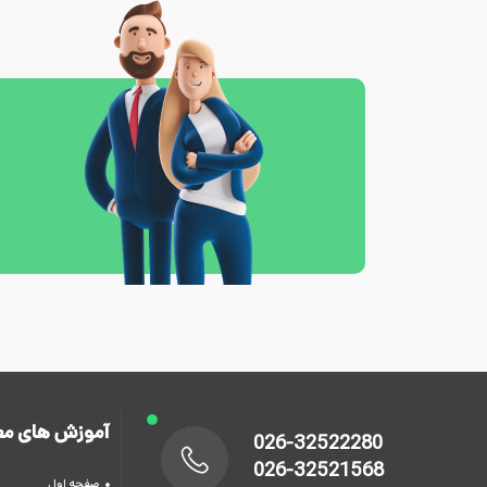
آموزش های مع
026-32522280
026-32521568
صفحه اول