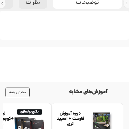
توضیحات
نظرات
مش
آموزش‌های مشابه
نمایش همه
دوره آموزش
لین
فارست + اسپید
+کوچین
تری
سا