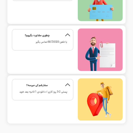
چطوری مشاوره بگیریم؟
با تلفن
88720320
تماس بگیر
سفارشم کی میرسه؟
پستی 2-3 روز کاری / دانلودی 1 ثانیه بعد خرید