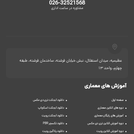
026-32521568
مشاوره در ساعت اداری
عظیمیه، میدان استقلال، نبش خیابان فرشته، ساختمان فرشته، طبقه
چهارم، واحد 13
آموزش های معماری
صفحه اول
دانلود آبجکت تری دی مکس
دوره های آنلاین معماری
دانلود آبجکت اسکچاپ
آموزش های رایگان معماری
دانلود آبجکت رویت
دوره آموزش آنلاین تری دی مکس
دانلود تکسچر PBR
دوره آموزش آنلاین رویت
دانلود پلاگین رویت