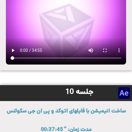
جلسه 10
ساخت انیمیشن با فایلهای اتوکد و پی ان جی سکوئنس
مدت زمان: ” 00:37:45