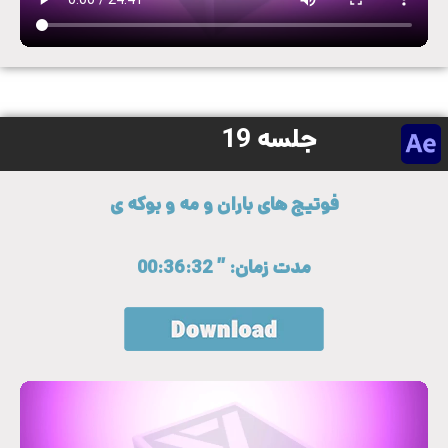
جلسه 19
فوتیج های باران و مه و بوکه ی
مدت زمان: ” 00:36:32