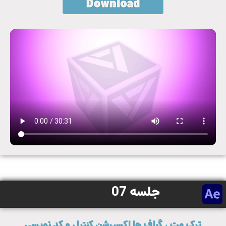
جلسه 07
ترک مت ، گراف ها اکسپرشن کنترل و کد نویسی