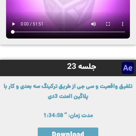
جلسه 23
تلفیق واقعیت و سی جی از طریق ترکینگ سه بعدی و کار با
پلاگین المنت 3دی
مدت زمان: ” 1:34:58