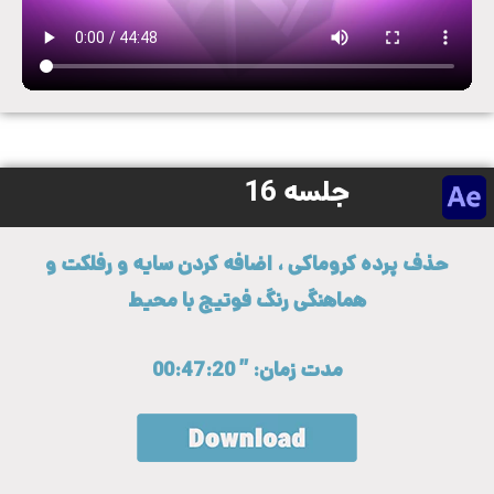
جلسه 16
حذف پرده کروماکی ، اضافه کردن سایه و رفلکت و
هماهنگی رنگ فوتیج با محیط
مدت زمان: ” 00:47:20