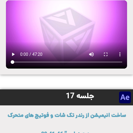
جلسه 17
ساخت انیمیشن از رندر تک شات و فوتیج های متحرک