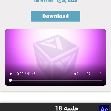
مدت زمان: ” 00:41:46
جلسه 18