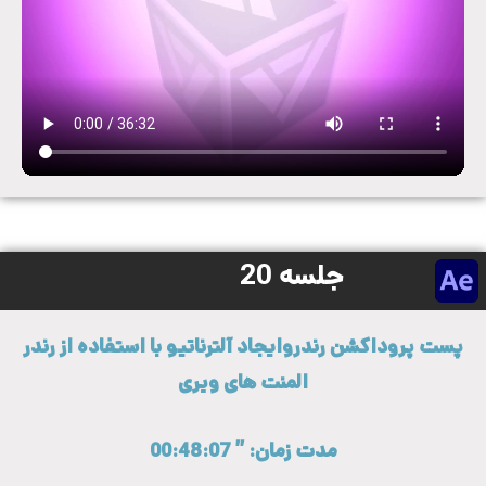
جلسه 20
پست پروداکشن رندروایجاد آلترناتیو با استفاده از رندر
المنت های ویری
مدت زمان: ” 00:48:07