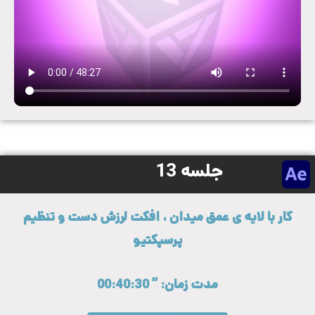
جلسه 13
کار با لایه ی عمق میدان ، افکت لرزش دست و تنظیم
پرسپکتیو
مدت زمان: ” 00:40:30