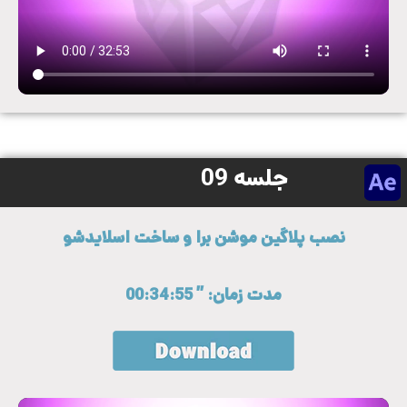
جلسه 09
نصب پلاگین موشن برا و ساخت اسلایدشو
مدت زمان: ” 00:34:55