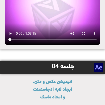
جلسه 04
انیمیشن عکس و متن،
ایجاد لایه ادجاستمنت
و ایجاد ماسک