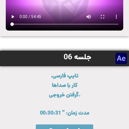
جلسه 06
تایپ فارسی،
کار با صداها
،گرفتن خروجی
مدت زمان: ” 00:30:31