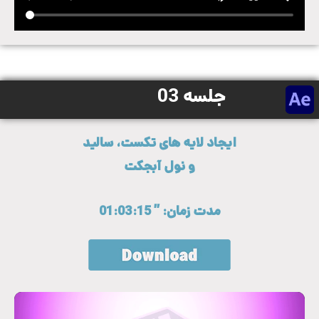
جلسه 03
ایجاد لایه های تکست، سالید
و نول آبجکت
مدت زمان: ” 01:03:15